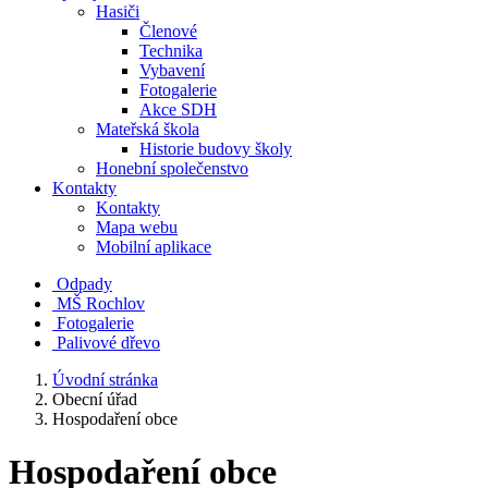
Hasiči
Členové
Technika
Vybavení
Fotogalerie
Akce SDH
Mateřská škola
Historie budovy školy
Honební společenstvo
Kontakty
Kontakty
Mapa webu
Mobilní aplikace
Odpady
MŠ Rochlov
Fotogalerie
Palivové dřevo
Úvodní stránka
Obecní úřad
Hospodaření obce
Hospodaření obce