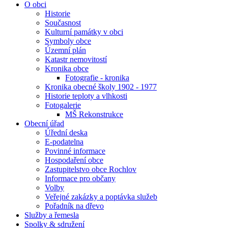
O obci
Historie
Současnost
Kulturní památky v obci
Symboly obce
Územní plán
Katastr nemovitostí
Kronika obce
Fotografie - kronika
Kronika obecné školy 1902 - 1977
Historie teploty a vlhkosti
Fotogalerie
MŠ Rekonstrukce
Obecní úřad
Úřední deska
E-podatelna
Povinné informace
Hospodaření obce
Zastupitelstvo obce Rochlov
Informace pro občany
Volby
Veřejné zakázky a poptávka služeb
Pořadník na dřevo
Služby a řemesla
Spolky & sdružení