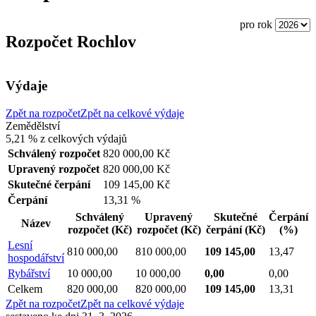
pro rok
Rozpočet Rochlov
Výdaje
Zpět na rozpočet
Zpět na celkové výdaje
Zemědělství
5,21 %
z celkových výdajů
Schválený rozpočet
820 000,00 Kč
Upravený rozpočet
820 000,00 Kč
Skutečné čerpání
109 145,00 Kč
Čerpání
13,31 %
Schválený
Upravený
Skutečné
Čerpání
Název
rozpočet
(Kč)
rozpočet
(Kč)
čerpání
(Kč)
(%)
Lesní
810 000,00
810 000,00
109 145,00
13,47
hospodářství
Rybářství
10 000,00
10 000,00
0,00
0,00
Celkem
820 000,00
820 000,00
109 145,00
13,31
Zpět na rozpočet
Zpět na celkové výdaje