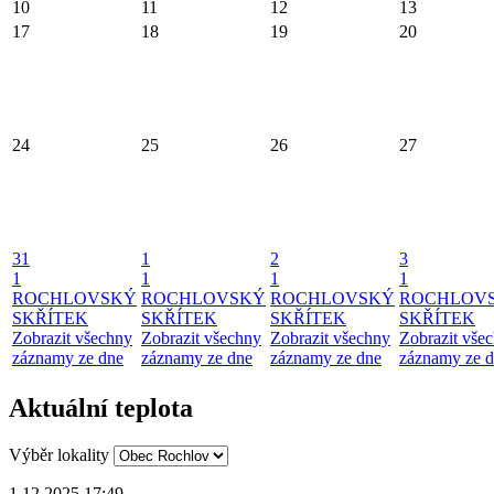
10
11
12
13
17
18
19
20
24
25
26
27
31
1
2
3
1
1
1
1
ROCHLOVSKÝ
ROCHLOVSKÝ
ROCHLOVSKÝ
ROCHLOV
SKŘÍTEK
SKŘÍTEK
SKŘÍTEK
SKŘÍTEK
Zobrazit všechny
Zobrazit všechny
Zobrazit všechny
Zobrazit vše
záznamy ze dne
záznamy ze dne
záznamy ze dne
záznamy ze 
Aktuální teplota
Výběr lokality
1.12.2025 17:49