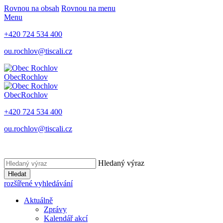
Rovnou na obsah
Rovnou na menu
Menu
+420 724 534 400
ou.rochlov@tiscali.cz
Obec
Rochlov
Obec
Rochlov
+420 724 534 400
ou.rochlov@tiscali.cz
Hledaný výraz
Hledat
rozšířené vyhledávání
Aktuálně
Zprávy
Kalendář akcí