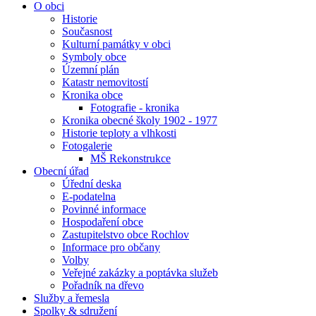
O obci
Historie
Současnost
Kulturní památky v obci
Symboly obce
Územní plán
Katastr nemovitostí
Kronika obce
Fotografie - kronika
Kronika obecné školy 1902 - 1977
Historie teploty a vlhkosti
Fotogalerie
MŠ Rekonstrukce
Obecní úřad
Úřední deska
E-podatelna
Povinné informace
Hospodaření obce
Zastupitelstvo obce Rochlov
Informace pro občany
Volby
Veřejné zakázky a poptávka služeb
Pořadník na dřevo
Služby a řemesla
Spolky & sdružení