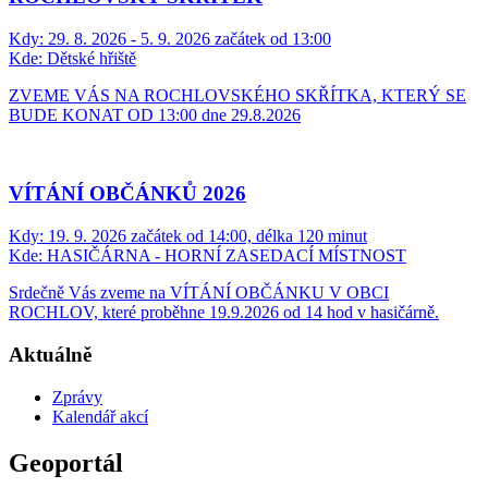
Kdy:
29. 8. 2026 - 5. 9. 2026 začátek od 13:00
Kde:
Dětské hřiště
ZVEME VÁS NA ROCHLOVSKÉHO SKŘÍTKA, KTERÝ SE
BUDE KONAT OD 13:00 dne 29.8.2026
VÍTÁNÍ OBČÁNKŮ 2026
Kdy:
19. 9. 2026 začátek od 14:00, délka 120 minut
Kde:
HASIČÁRNA - HORNÍ ZASEDACÍ MÍSTNOST
Srdečně Vás zveme na VÍTÁNÍ OBČÁNKU V OBCI
ROCHLOV, které proběhne 19.9.2026 od 14 hod v hasičárně.
Aktuálně
Zprávy
Kalendář akcí
Geoportál