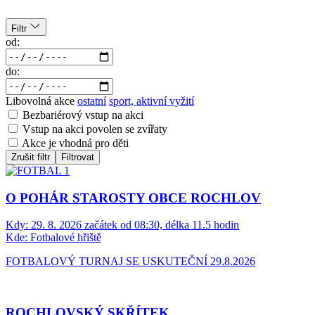
Filtr
od:
do:
Libovolná akce
ostatní
sport, aktivní vyžití
Bezbariérový vstup na akci
Vstup na akci povolen se zvířaty
Akce je vhodná pro děti
Zrušit filtr
Filtrovat
O POHÁR STAROSTY OBCE ROCHLOV
Kdy:
29. 8. 2026 začátek od 08:30, délka 11.5 hodin
Kde:
Fotbalové hřiště
FOTBALOVÝ TURNAJ SE USKUTEČNÍ 29.8.2026
ROCHLOVSKÝ SKŘÍTEK