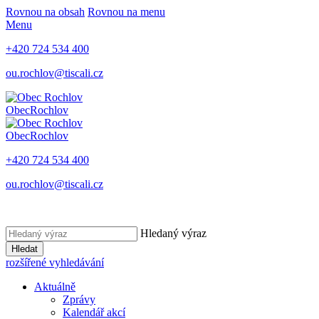
Rovnou na obsah
Rovnou na menu
Menu
+420 724 534 400
ou.rochlov@tiscali.cz
Obec
Rochlov
Obec
Rochlov
+420 724 534 400
ou.rochlov@tiscali.cz
Hledaný výraz
Hledat
rozšířené vyhledávání
Aktuálně
Zprávy
Kalendář akcí