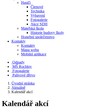
Hasiči
Členové
Technika
Vybavení
Fotogalerie
Akce SDH
Mateřská škola
Historie budovy školy
Honební společenstvo
Kontakty
Kontakty
Mapa webu
Mobilní aplikace
Odpady
MŠ Rochlov
Fotogalerie
Palivové dřevo
Úvodní stránka
Aktuálně
Kalendář akcí
Kalendář akcí