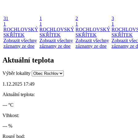
31
1
2
3
1
1
1
1
ROCHLOVSKÝ
ROCHLOVSKÝ
ROCHLOVSKÝ
ROCHLOV
SKŘÍTEK
SKŘÍTEK
SKŘÍTEK
SKŘÍTEK
Zobrazit všechny
Zobrazit všechny
Zobrazit všechny
Zobrazit vše
záznamy ze dne
záznamy ze dne
záznamy ze dne
záznamy ze 
Aktuální teplota
Výběr lokality
1.12.2025 17:49
Aktuální teplota:
--- °C
Vlhkost:
--- %
Rosný bod: