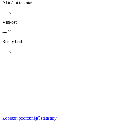
Aktuální teplota:
--- °C
Vlhkost:
--- %
Rosný bod:
--- °C
Zobrazit podrobnější statistiky