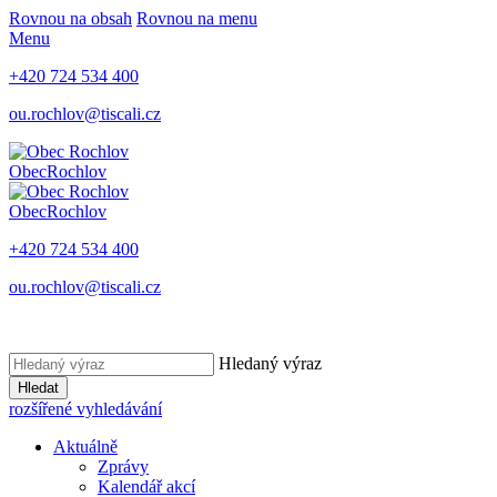
Rovnou na obsah
Rovnou na menu
Menu
+420 724 534 400
ou.rochlov@tiscali.cz
Obec
Rochlov
Obec
Rochlov
+420 724 534 400
ou.rochlov@tiscali.cz
Hledaný výraz
Hledat
rozšířené vyhledávání
Aktuálně
Zprávy
Kalendář akcí