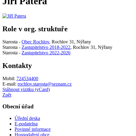
Jiří Patera
Role v org. struktuře
Starosta -
Obec Rochlov
, Rochlov 31, Nýřany
Starosta -
Zastupitelstvo 2018-2022
, Rochlov 31, Nýřany
Starosta -
Zastupitelstvo 2022-2026
Kontakty
Mobil:
724534400
E-mail:
rochlov.starosta@seznam.cz
Stáhnout vizitku (vCard)
Zpět
Obecní úřad
Úřední deska
E-podatelna
Povinné informace
Hospodaření obce