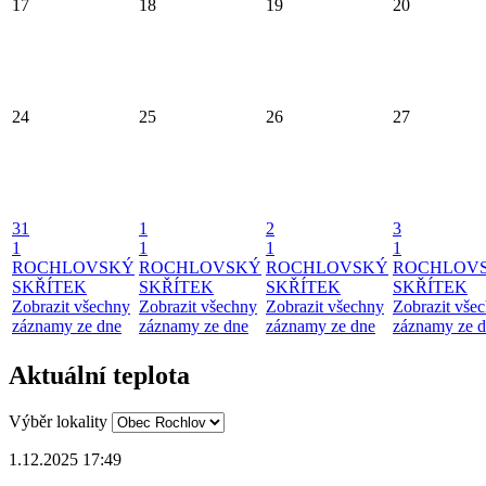
17
18
19
20
24
25
26
27
31
1
2
3
1
1
1
1
ROCHLOVSKÝ
ROCHLOVSKÝ
ROCHLOVSKÝ
ROCHLOV
SKŘÍTEK
SKŘÍTEK
SKŘÍTEK
SKŘÍTEK
Zobrazit všechny
Zobrazit všechny
Zobrazit všechny
Zobrazit vše
záznamy ze dne
záznamy ze dne
záznamy ze dne
záznamy ze 
Aktuální teplota
Výběr lokality
1.12.2025 17:49