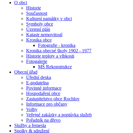
O obci
Historie
Současnost
Kulturní památky v obci
Symboly obce
Územní plán
Katastr nemovitostí
Kronika obce
Fotografie - kronika
Kronika obecné školy 1902 - 1977
Historie teploty a vlhkosti
Fotogalerie
MŠ Rekonstrukce
Obecní úřad
Úřední deska
E-podatelna
Povinné informace
Hospodaření obce
Zastupitelstvo obce Rochlov
Informace pro občany
Volby
Veřejné zakázky a poptávka služeb
Pořadník na dřevo
Služby a řemesla
Spolky & sdružení