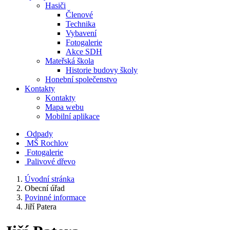
Hasiči
Členové
Technika
Vybavení
Fotogalerie
Akce SDH
Mateřská škola
Historie budovy školy
Honební společenstvo
Kontakty
Kontakty
Mapa webu
Mobilní aplikace
Odpady
MŠ Rochlov
Fotogalerie
Palivové dřevo
Úvodní stránka
Obecní úřad
Povinné informace
Jiří Patera