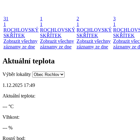
31
1
2
3
1
1
1
1
ROCHLOVSKÝ
ROCHLOVSKÝ
ROCHLOVSKÝ
ROCHLOV
SKŘÍTEK
SKŘÍTEK
SKŘÍTEK
SKŘÍTEK
Zobrazit všechny
Zobrazit všechny
Zobrazit všechny
Zobrazit vše
záznamy ze dne
záznamy ze dne
záznamy ze dne
záznamy ze 
Aktuální teplota
Výběr lokality
1.12.2025 17:49
Aktuální teplota:
--- °C
Vlhkost:
--- %
Rosný bod: