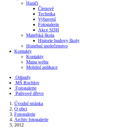
Hasiči
Členové
Technika
Vybavení
Fotogalerie
Akce SDH
Mateřská škola
Historie budovy školy
Honební společenstvo
Kontakty
Kontakty
Mapa webu
Mobilní aplikace
Odpady
MŠ Rochlov
Fotogalerie
Palivové dřevo
Úvodní stránka
O obci
Fotogalerie
Archiv fotogalerie
2012