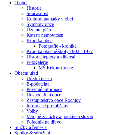
O obci
Historie
Současnost
Kulturní památky v obci
Symboly obce
Územní plán
Katastr nemovitostí
Kronika obce
Fotografie - kronika
Kronika obecné školy 1902 - 1977
Historie teploty a vlhkosti
Fotogalerie
MŠ Rekonstrukce
Obecní úřad
Úřední deska
E-podatelna
Povinné informace
Hospodaření obce
Zastupitelstvo obce Rochlov
Informace pro občany
Volby
Veřejné zakázky a poptávka služeb
Pořadník na dřevo
Služby a řemesla
Spolky & sdružení