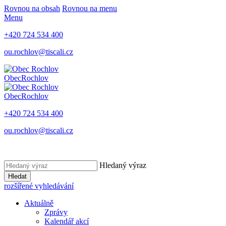
Rovnou na obsah
Rovnou na menu
Menu
+420 724 534 400
ou.rochlov@tiscali.cz
Obec
Rochlov
Obec
Rochlov
+420 724 534 400
ou.rochlov@tiscali.cz
Hledaný výraz
Hledat
rozšířené vyhledávání
Aktuálně
Zprávy
Kalendář akcí